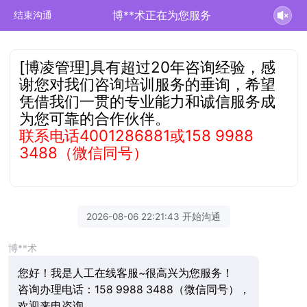
博**术正在为您服务
结束沟通
[博凌管理]具有超过20年咨询经验，感
谢您对我们咨询培训服务的垂询，希望
凭借我们一贯的专业能力和诚信服务成
为您可靠的合作伙伴。
联系电话4001286881或158 9988
3488（微信同号）
2026-08-06 22:21:43 开始沟通
博**术
您好！我是人工在线客服~很高兴为您服务！
咨询办理电话：158 9988 3488（微信同号），
欢迎来电咨询。