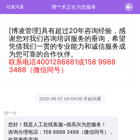
博**术正在为您服务
结束沟通
[博凌管理]具有超过20年咨询经验，感
谢您对我们咨询培训服务的垂询，希望
凭借我们一贯的专业能力和诚信服务成
为您可靠的合作伙伴。
联系电话4001286881或158 9988
3488（微信同号）
2026-08-07 04:54:09 开始沟通
博**术
您好！我是人工在线客服~很高兴为您服务！
咨询办理电话：158 9988 3488（微信同号），
欢迎来电咨询。