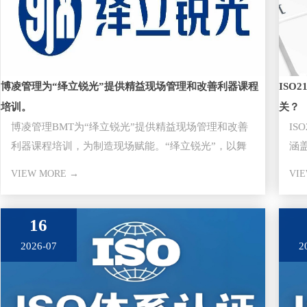
博凌管理为“绎立锐光”提供精益现场管理和改善利器课程
ISO
培训。
关？
博凌管理BMT为“绎立锐光”提供精益现场管理和改善
IS
利器课程培训，为制造现场赋能。“绎立锐光”，以舞
涵
台演绎灯光立身，创锐不
商
VIEW MORE →
VI
16
2026-07
2