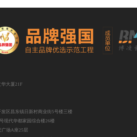
华大厦21F
发区昌东镇日新村商业街5号楼三楼
号现代华都家园综合楼26楼
广场A座25层