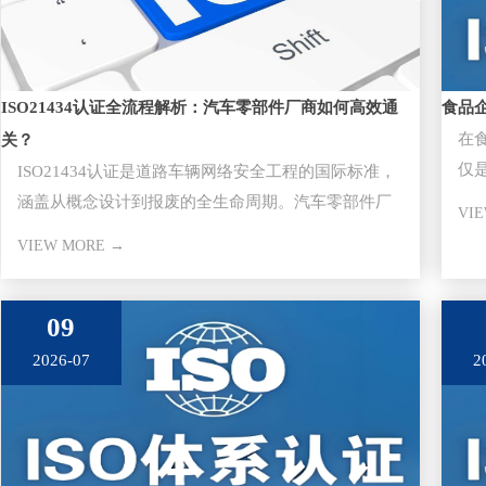
ISO21434认证全流程解析：汽车零部件厂商如何高效通
食品
在
关？
仅
ISO21434认证是道路车辆网络安全工程的国际标准，
任
涵盖从概念设计到报废的全生命周期。汽车零部件厂
VI
商通过该认证是切入主
VIEW MORE →
09
2026-07
2