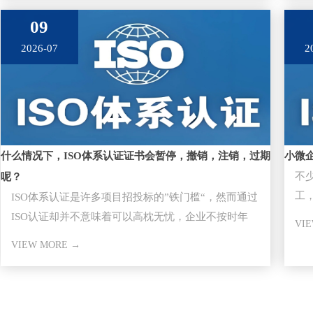
09
2026-07
2
什么情况下，ISO体系认证证书会暂停，撤销，注销，过期
小微
不
呢？
工，
ISO体系认证是许多项目招投标的”铁门槛“，然而通过
大
ISO认证却并不意味着可以高枕无忧，企业不按时年
VI
审，因证书失效而失去
VIEW MORE →