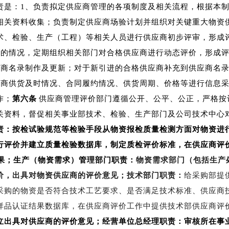
责是：1、负责拟定供应商管理的各项制度及相关流程，根据本制
相关资料收集；负责制定供应商场验计划并组织对关键重大物资
术、检验、生产（工程）等相关人员进行供应商初步评审，形成
用的情况，定期组织相关部门对合格供应商进行动态评价，形成
应商名录制作及更新；对于新引进的合格供应商补充到供应商名
应商供货及时情况、合同履约情况、供货周期、价格等进行信息采
作；
第六条
供应商管理评价部门遵循公开、公平、公正，严格按
关资料，督促相关事业部技术、检验、生产部门及公司技术中心
责：按检试验规范等检验手段从物资报检质量检测方面对物资进
行评价并建立质量检验数据库，制定质检评价标准，在供应商评
果；生产（物资需求）管理部门职责：
物资需求部门（包括生产
价，出具对物资供应商的评价意见；技术部门职责：
给采购部提
采购的物资是否符合技术工艺要求、是否满足技术标准、供应商
样品认证结果数据库，在供应商评价工作中提供技术部供应商评
立出具对供应商的评价意见；经营单位总经理职责：审核所在事