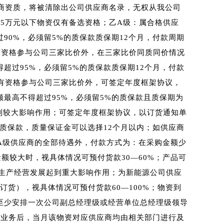
商资质，将被清除出公司供应商名录，无权从我公司
5万元以下物资仅有备选资格；乙A级：属合格供应
0%，必须留5%的质保款质保期12个月，付款周期
有资格参与公司三家比价外，在三家比价同质同价情况
过95%，必须留5%的质保款质保期12个月，付款
有资格参与公司三家比价外，可签定年度框架协议，
最高不得超过95%，必须留5%的质保款且质保期为
到较大影响作用；可签定年度框架协议，以订货通知单
的质保款，质量保证金可以选择12个月以内；如供应商
A级供应商的全部待遇外，付款方式为：在采购金额少
金额较大时，视具体情况可预付货款30
—
60%
；产品可
生产经营发展起到重大影响作用；为新能源公司供应
订货），视具体情况可预付货款60
—
100%
；物资到
至少安排一次公司副总经理级或经营单位总经理级领导
来业务后，当月该物资对应供应商均由相关部门进行及