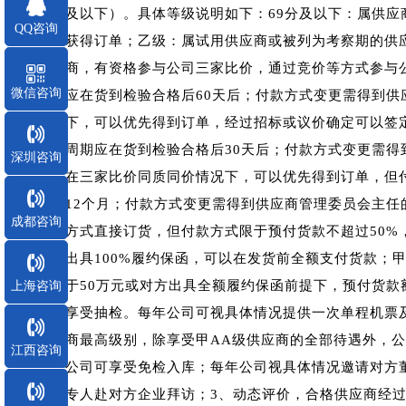
及以下）。具体等级说明如下：69分及以下：属供
QQ咨询
获得订单；乙级：属试用供应商或被列为考察期的供
商，有资格参与公司三家比价，通过竞价等方式参与公
微信咨询
应在货到检验合格后60天后；付款方式变更需得到
下，可以优先得到订单，经过招标或议价确定可以签定
周期应在货到检验合格后30天后；付款方式变更需
深圳咨询
在三家比价同质同价情况下，可以优先得到订单，但付
12个月；付款方式变更需得到供应商管理委员会主
成都咨询
方式直接订货，但付款方式限于预付货款不超过50%
出具100%履约保函，可以在发货前全额支付货款；
于50万元或对方出具全额履约保函前提下，预付货款
上海咨询
享受抽检。每年公司可视具体情况提供一次单程机票
商最高级别，除享受甲AA级供应商的全部待遇外，
江西咨询
公司可享受免检入库；每年公司视具体情况邀请对方
专人赴对方企业拜访；3、动态评价，合格供应商经