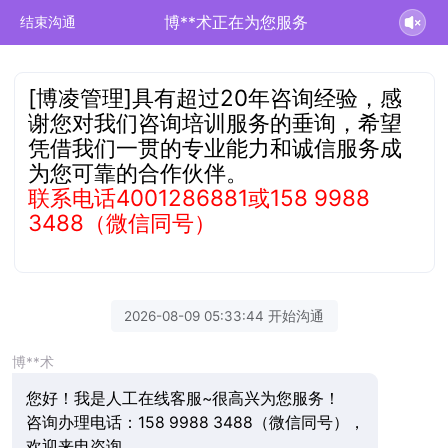
博**术正在为您服务
结束沟通
[博凌管理]具有超过20年咨询经验，感
谢您对我们咨询培训服务的垂询，希望
凭借我们一贯的专业能力和诚信服务成
为您可靠的合作伙伴。
联系电话4001286881或158 9988
3488（微信同号）
2026-08-09 05:33:44 开始沟通
博**术
您好！我是人工在线客服~很高兴为您服务！
咨询办理电话：158 9988 3488（微信同号），
欢迎来电咨询。