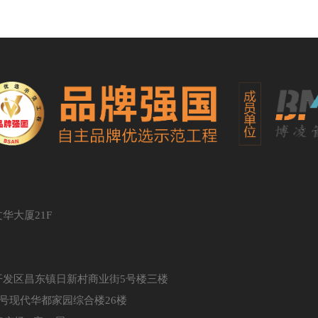
华大厦21F
发区昌东镇日新村商业街5号楼三楼
号现代华都家园综合楼26楼