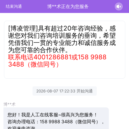
博**术正在为您服务
结束沟通
[博凌管理]具有超过20年咨询经验，感
谢您对我们咨询培训服务的垂询，希望
凭借我们一贯的专业能力和诚信服务成
为您可靠的合作伙伴。
联系电话4001286881或158 9988
3488（微信同号）
2026-08-07 17:22:33 开始沟通
博**术
您好！我是人工在线客服~很高兴为您服务！
咨询办理电话：158 9988 3488（微信同号），
欢迎来电咨询。