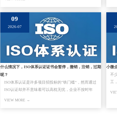
09
2026-07
2
什么情况下，ISO体系认证证书会暂停，撤销，注销，过期
小微
不
呢？
工，
ISO体系认证是许多项目招投标的”铁门槛“，然而通过
大
ISO认证却并不意味着可以高枕无忧，企业不按时年
VI
审，因证书失效而失去
VIEW MORE →