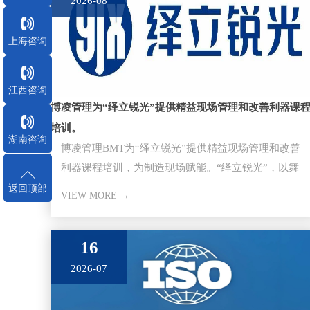
2026-08
上海咨询
江西咨询
博凌管理为“绎立锐光”提供精益现场管理和改善利器课
培训。
湖南咨询
博凌管理BMT为“绎立锐光”提供精益现场管理和改善
利器课程培训，为制造现场赋能。“绎立锐光”，以舞
台演绎灯光立身，创锐不
返回顶部
VIEW MORE →
16
2026-07