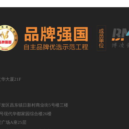
华大厦21F
发区昌东镇日新村商业街5号楼三楼
号现代华都家园综合楼26楼
广场A座25层