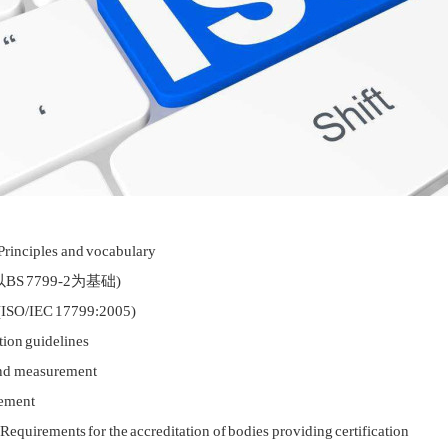
les and vocabulary
以BS 7799-2为基础)
EC 17799:2005)
 guidelines
measurement
ment
r the accreditation of bodies providing certification