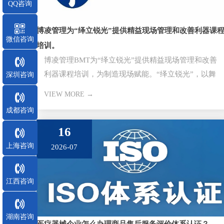
QQ咨询
博凌管理为“绎立锐光”提供精益现场管理和改善利器课
微信咨询
培训。
博凌管理BMT为“绎立锐光”提供精益现场管理和改善
利器课程培训，为制造现场赋能。“绎立锐光”，以舞
深圳咨询
台演绎灯光立身，创锐不
VIEW MORE →
成都咨询
16
上海咨询
2026-07
江西咨询
湖南咨询