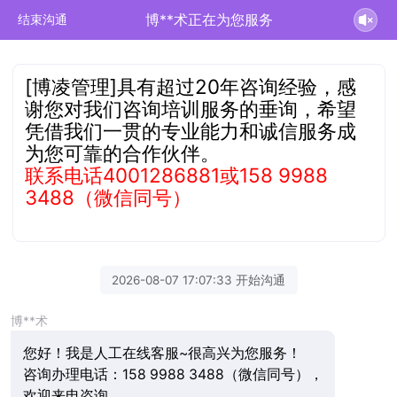
博**术正在为您服务
结束沟通
[博凌管理]具有超过20年咨询经验，感
谢您对我们咨询培训服务的垂询，希望
凭借我们一贯的专业能力和诚信服务成
为您可靠的合作伙伴。
联系电话4001286881或158 9988
3488（微信同号）
2026-08-07 17:07:33 开始沟通
博**术
您好！我是人工在线客服~很高兴为您服务！
咨询办理电话：158 9988 3488（微信同号），
欢迎来电咨询。