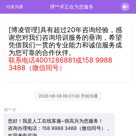
博**术正在为您服务
结束沟通
[博凌管理]具有超过20年咨询经验，感
谢您对我们咨询培训服务的垂询，希望
凭借我们一贯的专业能力和诚信服务成
为您可靠的合作伙伴。
联系电话4001286881或158 9988
3488（微信同号）
2026-08-08 09:31:00 开始沟通
博**术
您好！我是人工在线客服~很高兴为您服务！
咨询办理电话：158 9988 3488（微信同号），
欢迎来电咨询。