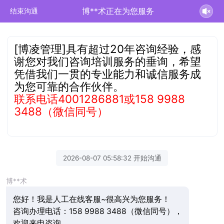
博**术正在为您服务
结束沟通
[博凌管理]具有超过20年咨询经验，感
谢您对我们咨询培训服务的垂询，希望
凭借我们一贯的专业能力和诚信服务成
为您可靠的合作伙伴。
联系电话4001286881或158 9988
3488（微信同号）
2026-08-07 05:58:32 开始沟通
博**术
您好！我是人工在线客服~很高兴为您服务！
咨询办理电话：158 9988 3488（微信同号），
欢迎来电咨询。